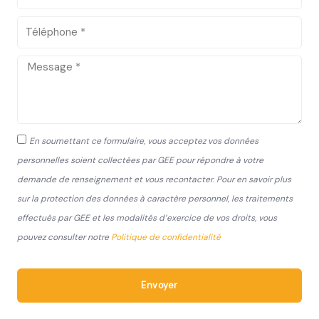
e
-
s
m
T
s
a
é
e
i
l
M
l
é
e
p
s
h
s
A
o
a
En soumettant ce formulaire, vous acceptez vos données
c
n
g
personnelles soient collectées par GEE pour répondre à votre
c
e
e
demande de renseignement et vous recontacter. Pour en savoir plus
e
sur la protection des données à caractère personnel, les traitements
p
t
effectués par GEE et les modalités d’exercice de vos droits, vous
a
pouvez consulter notre
Politique de confidentialité
t
i
o
Envoyer
n